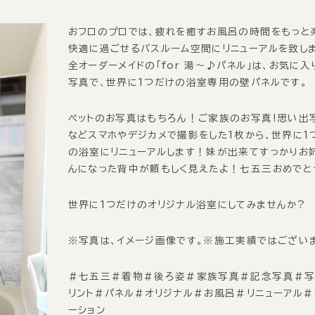
おフロのプロでは、疲れを癒すお風呂の時間をもっと
快適に過ごせるバスルーム空間にリニューアルを致し
全オーダーメイドの「for 湯〜♪パネル」は、お気に入
写真で、世界に1つだけの浴室専用の壁パネルです。
ペットのお写真はもちろん！ご家族のお写真!思い出
などスマホやデジカメで撮影をした1枚から、世界に1
の浴室にリニューアルします！妹が出来てすっかりお
んになった背中が頼もしく見えたよ！七五三おめでと
世界に1つだけのオリジナル浴室にしてみませんか?
※写真は、イメージ画像です。※施工実績ではござい
＃七五三＃着物＃後ろ姿＃家族写真＃記念写真＃写
リント＃パネル＃オリジナル＃お風呂＃リニューアル＃
ーション