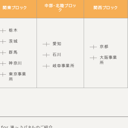
中部・北陸ブロッ
関東ブロック
関西ブロック
ク
栃木
茨城
愛知
京都
群馬
石川
大阪事業
所
神奈川
岐阜事業所
東京事業
所
 for 湯〜♪パネルのご紹介