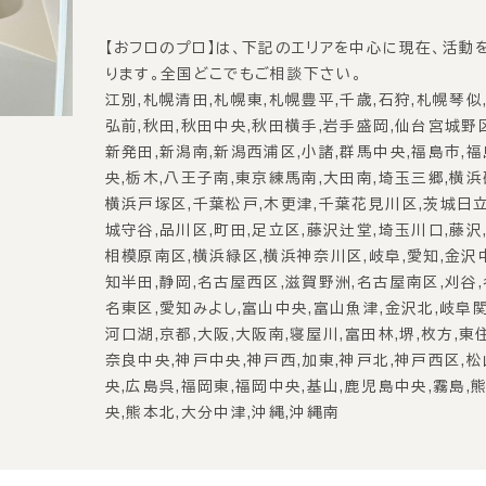
【おフロのプロ】は、下記のエリアを中心に現在、活動
ります。全国どこでもご相談下さい。
江別,札幌清田,札幌東,札幌豊平,千歳,石狩,札幌琴似
弘前,秋田,秋田中央,秋田横手,岩手盛岡,仙台宮城野
新発田,新潟南,新潟西浦区,小諸,群馬中央,福島市,
央,栃木,八王子南,東京練馬南,大田南,埼玉三郷,横浜
横浜戸塚区,千葉松戸,木更津,千葉花見川区,茨城日立
城守谷,品川区,町田,足立区,藤沢辻堂,埼玉川口,藤沢,
相模原南区,横浜緑区,横浜神奈川区,岐阜,愛知,金沢
知半田,静岡,名古屋西区,滋賀野洲,名古屋南区,刈谷
名東区,愛知みよし,富山中央,富山魚津,金沢北,岐阜関
河口湖,京都,大阪,大阪南,寝屋川,富田林,堺,枚方,東
奈良中央,神戸中央,神戸西,加東,神戸北,神戸西区,
央,広島呉,福岡東,福岡中央,基山,鹿児島中央,霧島,
央,熊本北,大分中津,沖縄,沖縄南